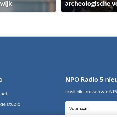
wijk
archeologische v
o
NPO Radio 5 nie
Ik wil niks missen van NP
tact
de studio