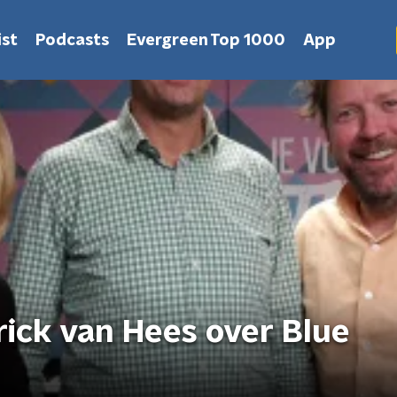
st
Podcasts
Evergreen Top 1000
App
rick van Hees over Blue