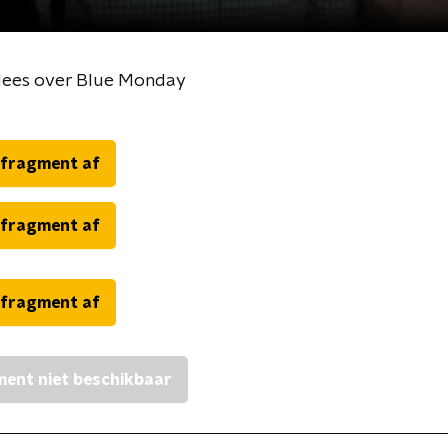
Hees over Blue Monday
 fragment af
 fragment af
 fragment af
ent niet beschikbaar