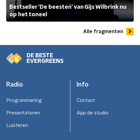
Bestseller ‘De beesten’ van Gijs Wilbrink nu
op het toneel
Alle fragmenten
DE BESTE
EVERGREENS
Radio
Info
Programmering
Contact
Presentatoren
App de studio
Luisteren