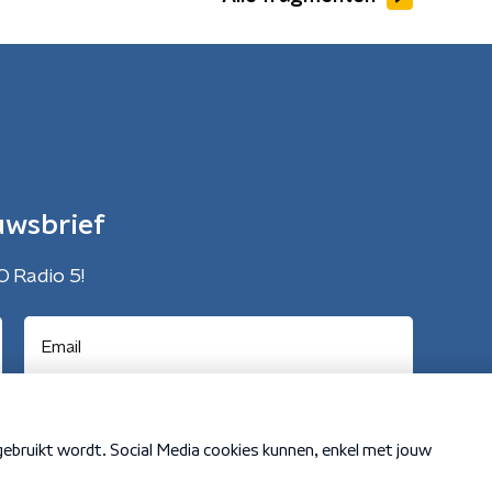
uwsbrief
O Radio 5!
Cookiebeleid