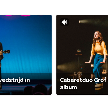
edstrijd in
Cabaretduo Grof 
album