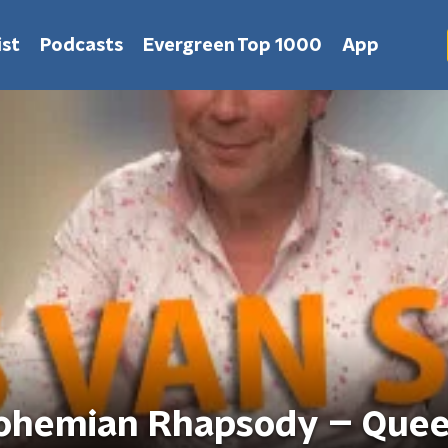
st
Podcasts
Evergreen Top 1000
App
 Bohemian Rhapsody – Que