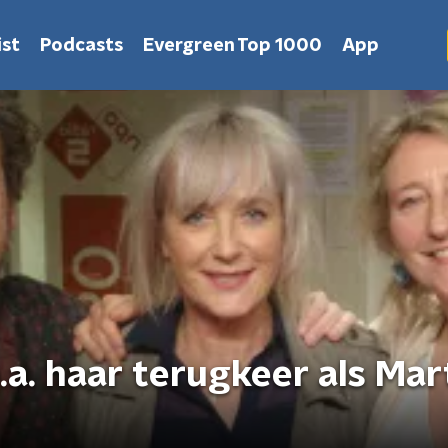
st
Podcasts
Evergreen Top 1000
App
.a. haar terugkeer als Mar