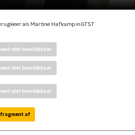
terugkeer als Martine Hafkamp in GTST
ent niet beschikbaar
ent niet beschikbaar
ent niet beschikbaar
 fragment af