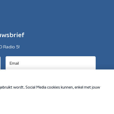
uwsbrief
O Radio 5!
Cookiebeleid