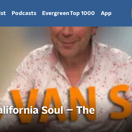
st
Podcasts
Evergreen Top 1000
App
alifornia Soul – The