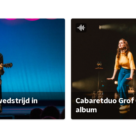
edstrijd in
Cabaretduo Grof 
album