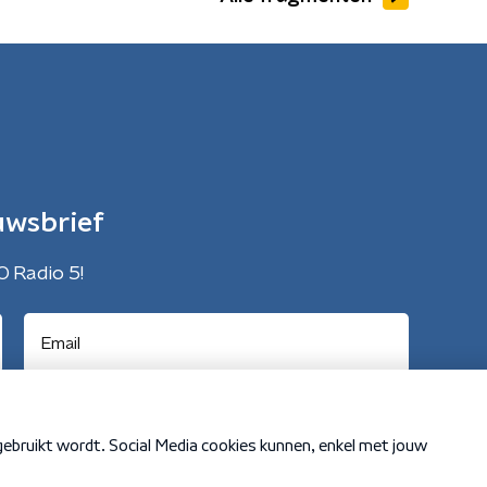
uwsbrief
O Radio 5!
Cookiebeleid