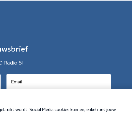
uwsbrief
O Radio 5!
Cookiebeleid