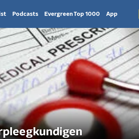
st
Podcasts
Evergreen Top 1000
App
rpleegkundigen