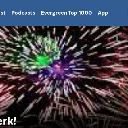
st
Podcasts
Evergreen Top 1000
App
rk!