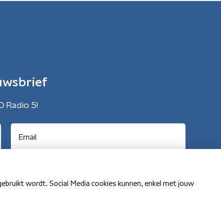
uwsbrief
O Radio 5!
Cookiebeleid