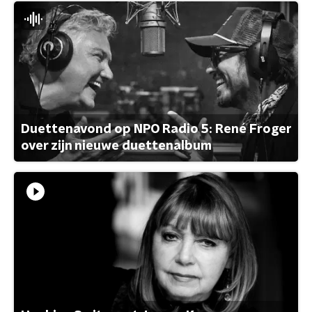
Duettenavond op NPO Radio 5: René Froger
over zijn nieuwe duettenalbum