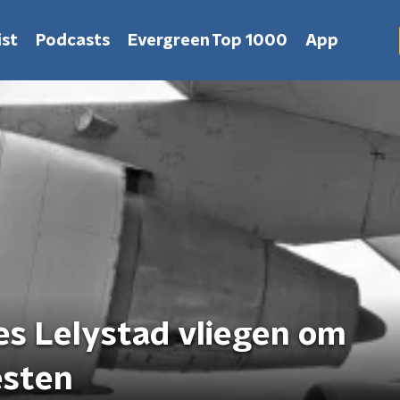
st
Podcasts
Evergreen Top 1000
App
es Lelystad vliegen om
esten