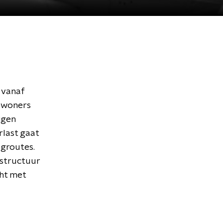
 vanaf
ewoners
igen
rlast gaat
egroutes.
astructuur
cht met