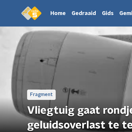
Home
Gedraaid
Gids
Gemi
Fragment
Vliegtuig gaat rondj
geluidsoverlast te t