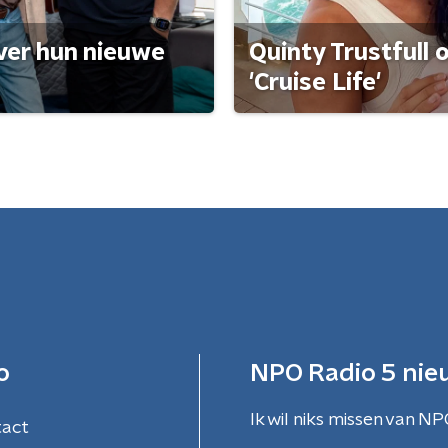
ver hun nieuwe
Quinty Trustfull 
'Cruise Life'
o
NPO Radio 5 nie
Ik wil niks missen van NP
tact