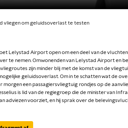
d vliegen om geluidsoverlast te testen
et Lelystad Airport open om een deel van de vluchten
over te nemen. Omwonenden van Lelystad Airport en b
vliegroutes zijn minder blij met de komst van de vliegtu
gelijke geluidsoverlast. Om in te schatten wat de ove
t er morgen een passagiersvliegtuig rondjes op de aanvli
selius is lid van de regiegroep die de minister van Infr
van adviezen voorziet, en hij sprak over de belevingsvlu