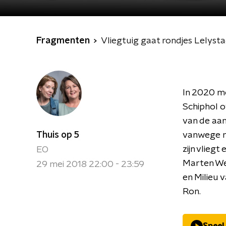
Fragmenten
Vliegtuig gaat rondjes Lelysta
In 2020 mo
Schiphol 
van de aan
Thuis op 5
vanwege mo
zijn vlieg
EO
Marten Wes
29 mei 2018 22:00 - 23:59
en Milieu 
Ron.