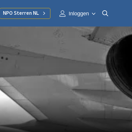
Inloggen
NPO Sterren NL