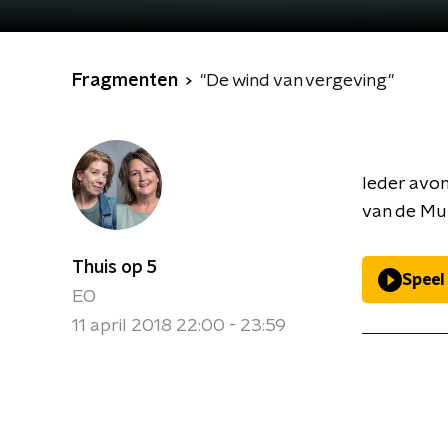
Fragmenten
"De wind van vergeving"
Ieder avon
van de Muz
Thuis op 5
Speel
EO
11 april 2018 22:00 - 23:59