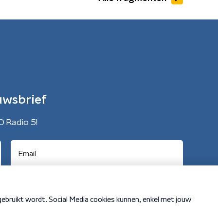
uwsbrief
O Radio 5!
Cookiebeleid