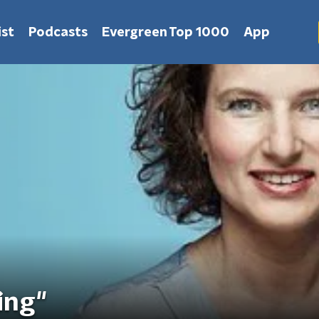
st
Podcasts
Evergreen Top 1000
App
ing"