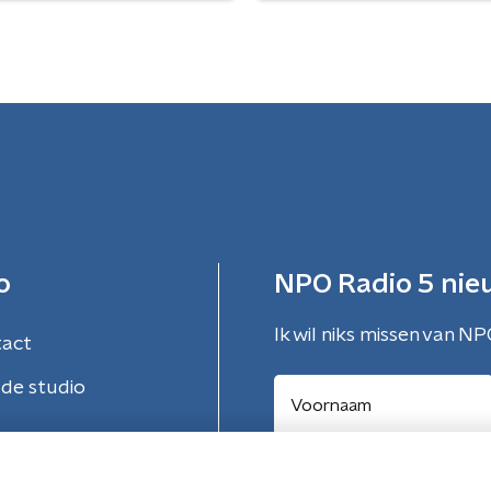
o
NPO Radio 5 nie
Ik wil niks missen van NP
tact
de studio
Aanmelden