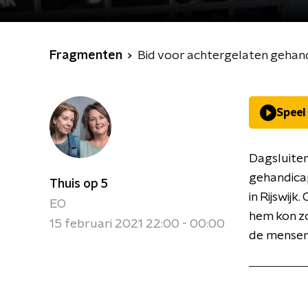
Fragmenten
Bid voor achtergelaten gehan
Speel
Dagsluiter
gehandicap
Thuis op 5
in Rijswij
EO
hem kon zo
15 februari 2021 22:00 - 00:00
de mensen 