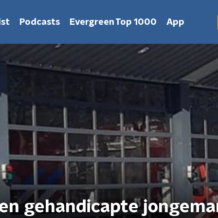
st
Podcasts
Evergreen Top 1000
App
ten gehandicapte jongema