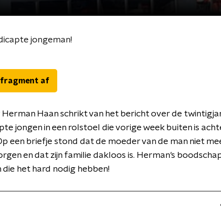
dicapte jongeman!
 fragment af
 Herman Haan schrikt van het bericht over de twintigja
te jongen in een rolstoel die vorige week buiten is ach
k. Op een briefje stond dat de moeder van de man niet me
rgen en dat zijn familie dakloos is. Herman's boodschap
die het hard nodig hebben!