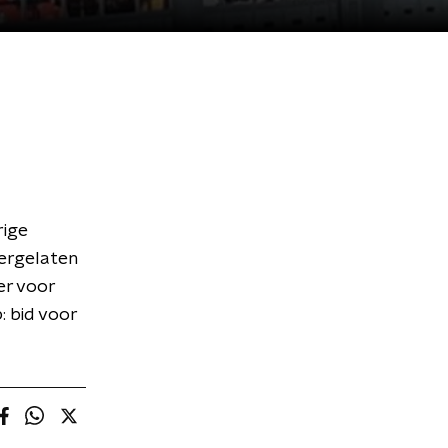
rige
tergelaten
er voor
: bid voor