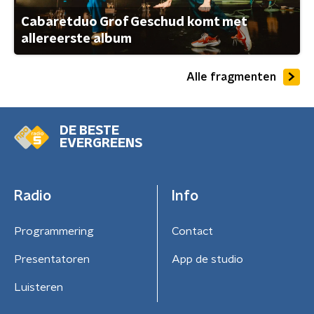
Cabaretduo Grof Geschud komt met
allereerste album
Alle fragmenten
DE BESTE
EVERGREENS
Radio
Info
Programmering
Contact
Presentatoren
App de studio
Luisteren