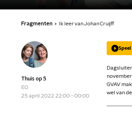
Fragmenten
Ik leer van Johan Cruijff
Speel
Dagsluiter
november 1
Thuis op 5
GVAV make
EO
wel van de 
25 april 2022 22:00 - 00:00