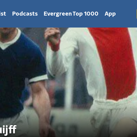
st
Podcasts
Evergreen Top 1000
App
ijff