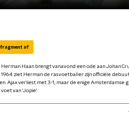
 fragment af
 Herman Haan brengt vanavond een ode aan Johan Cruij
964 ziet Herman de rasvoetballer zijn officiële debuu
n. Ajax verliest met 3-1, maar de enige Amsterdamse 
voet van ‘Jopie’.