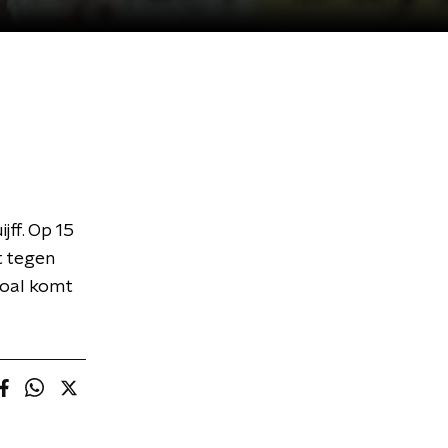
ff. Op 15
t tegen
goal komt