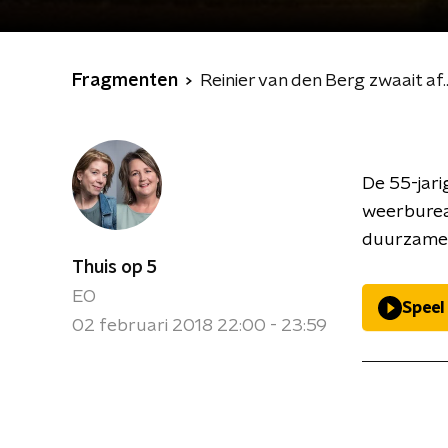
Fragmenten
Reinier van den Berg zwaait af...
De 55-jari
weerburea
duurzame t
Thuis op 5
EO
Speel
02 februari 2018 22:00 - 23:59