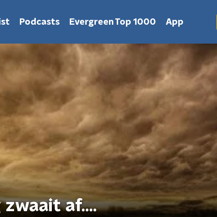
st
Podcasts
Evergreen Top 1000
App
zwaait af....