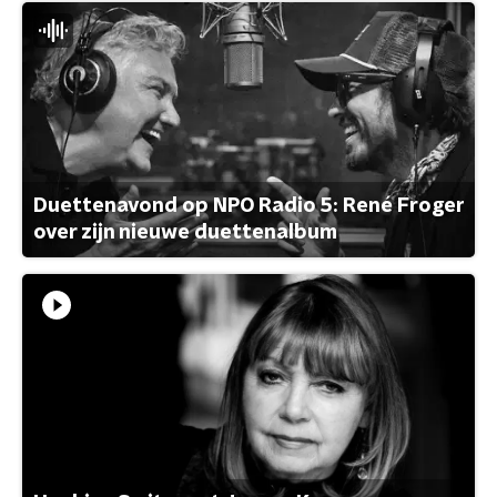
Duettenavond op NPO Radio 5: René Froger
over zijn nieuwe duettenalbum