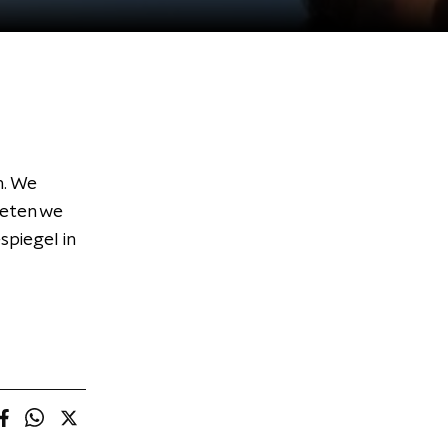
n. We
weten we
spiegel in