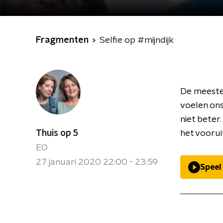
Fragmenten
Selfie op #mijndijk
De meeste 
voelen ons
niet beter
Thuis op 5
het voorui
EO
27 januari 2020 22:00 - 23:59
Speel