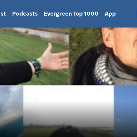
st
Podcasts
Evergreen Top 1000
App