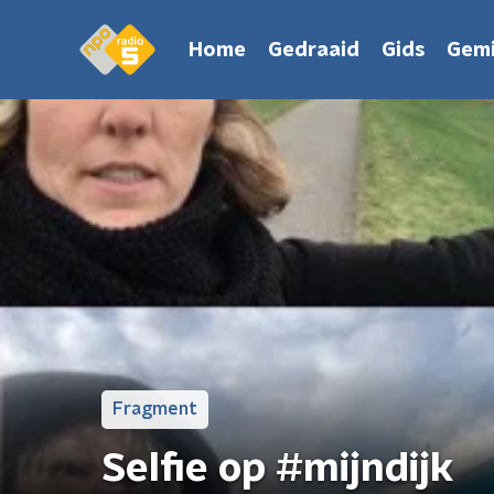
Home
Gedraaid
Gids
Gemi
Fragment
Selfie op #mijndijk