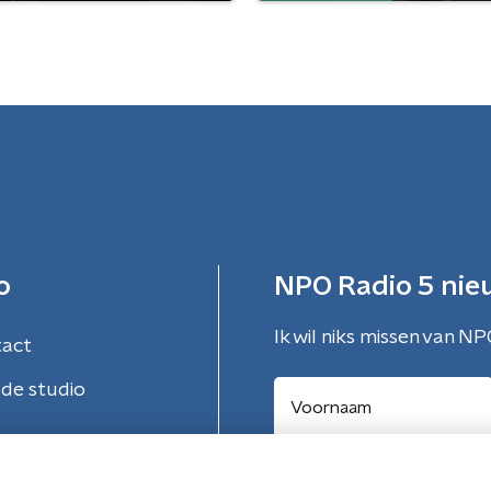
o
NPO Radio 5 nie
Ik wil niks missen van NP
tact
de studio
Aanmelden