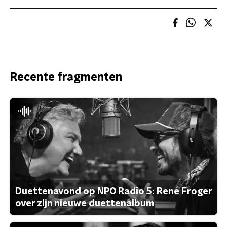
Recente fragmenten
Duettenavond op NPO Radio 5: René Froger
over zijn nieuwe duettenalbum