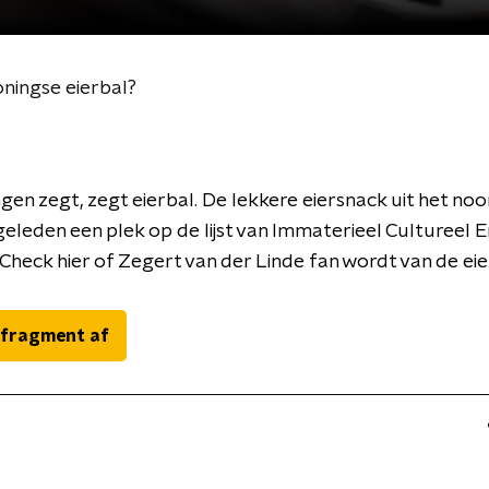
oningse eierbal?
gen zegt, zegt eierbal. De lekkere eiersnack uit het no
geleden een plek op de lijst van Immaterieel Cultureel 
Check hier of Zegert van der Linde fan wordt van de eie
 fragment af