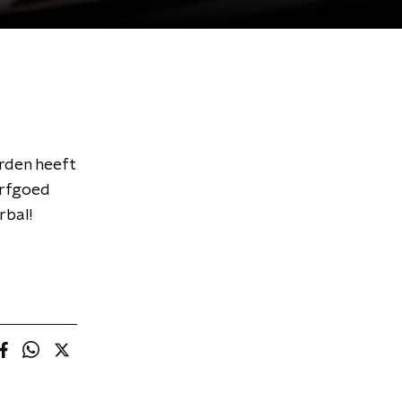
orden heeft
Erfgoed
rbal!