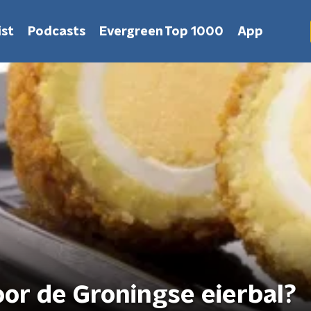
st
Podcasts
Evergreen Top 1000
App
oor de Groningse eierbal?