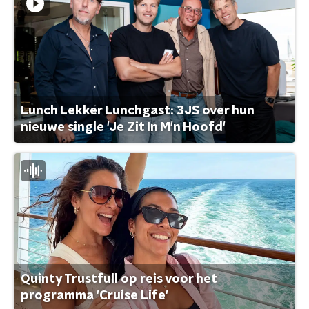
Lunch Lekker Lunchgast: 3JS over hun
nieuwe single 'Je Zit In M'n Hoofd'
Quinty Trustfull op reis voor het
programma 'Cruise Life'