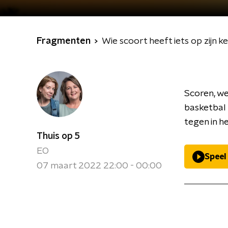
Fragmenten
Wie scoort heeft iets op zijn k
Scoren, we
basketbal
tegen in h
Thuis op 5
EO
Speel
07 maart 2022 22:00 - 00:00