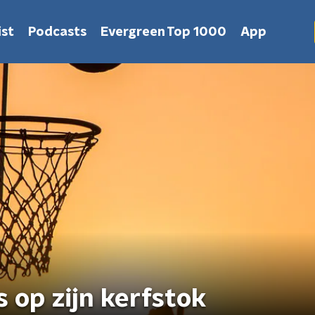
st
Podcasts
Evergreen Top 1000
App
s op zijn kerfstok