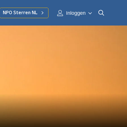
Inloggen
NPO Sterren NL