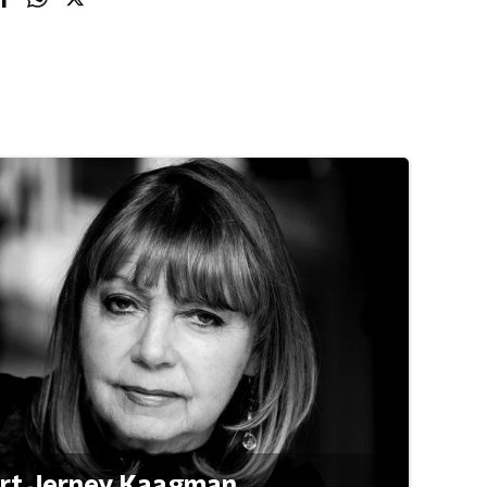
ert Jerney Kaagman