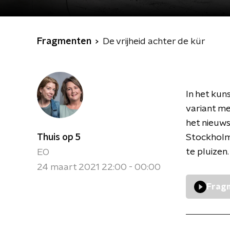
Fragmenten
De vrijheid achter de kür
In het kun
variant me
het nieuw
Thuis op 5
Stockholm
te pluizen.
EO
24 maart 2021 22:00 - 00:00
Fragm