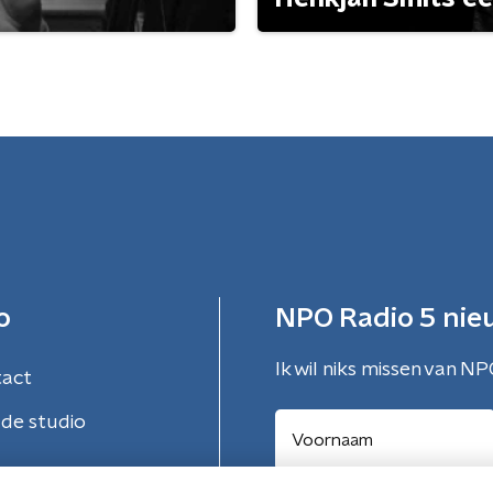
o
NPO Radio 5 nie
Ik wil niks missen van NP
tact
de studio