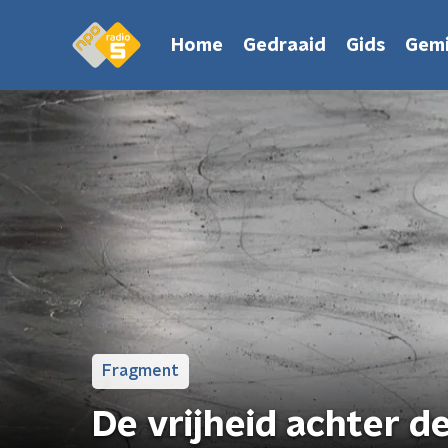
Home
Gedraaid
Gids
Gemi
Fragment
De vrijheid achter d