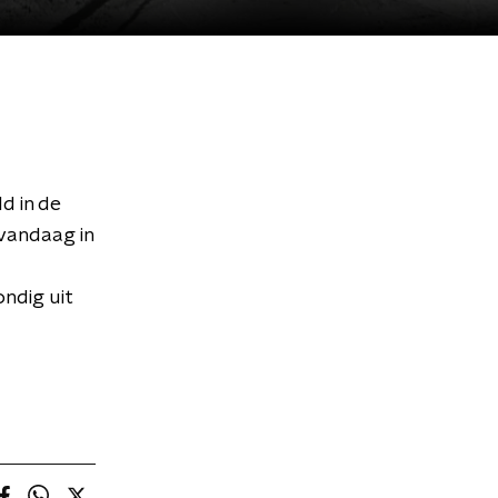
d in de
 vandaag in
ndig uit