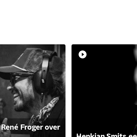
René Froger over
Henkjan Smits e