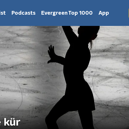
st
Podcasts
Evergreen Top 1000
App
e kür