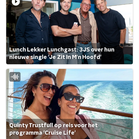
Lunch Lekker Lunchgast: 3JS over hun
nieuwe single 'Je Zit In M'n Hoofd'
Quinty Trustfull op reis voor het
programma 'Cruise Life'