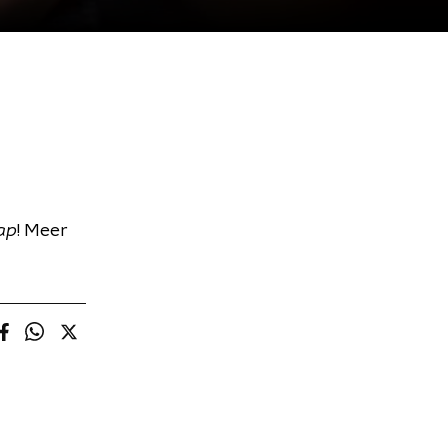
ap
! Meer