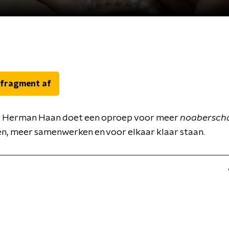
 fragment af
r Herman Haan doet een oproep voor meer
noabersch
n, meer samenwerken en voor elkaar klaar staan.