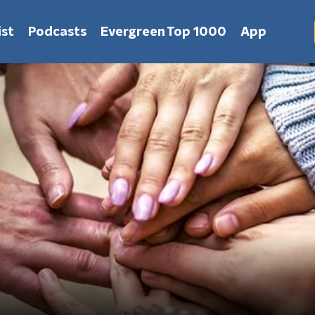
st
Podcasts
Evergreen Top 1000
App