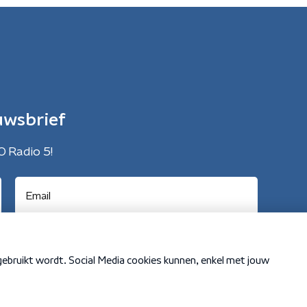
uwsbrief
O Radio 5!
Cookiebeleid