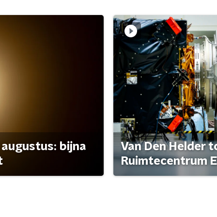
 augustus: bijna
Van Den Helder to
t
Ruimtecentrum E