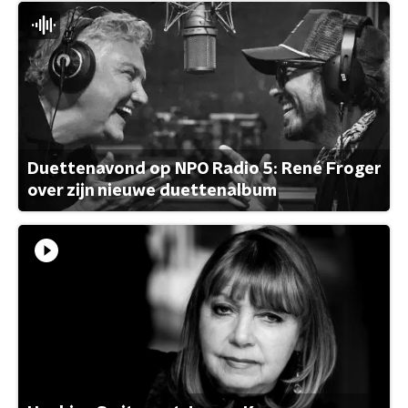
Duettenavond op NPO Radio 5: René Froger
over zijn nieuwe duettenalbum