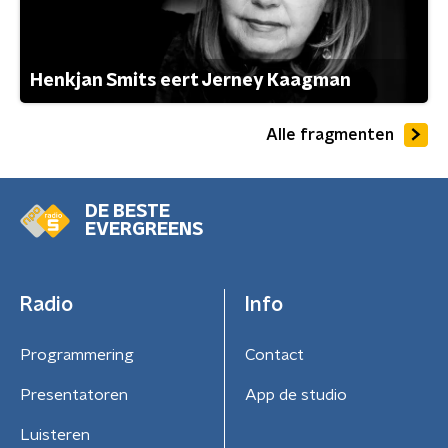
Henkjan Smits eert Jerney Kaagman
Alle fragmenten
DE BESTE
EVERGREENS
Radio
Info
Programmering
Contact
Presentatoren
App de studio
Luisteren