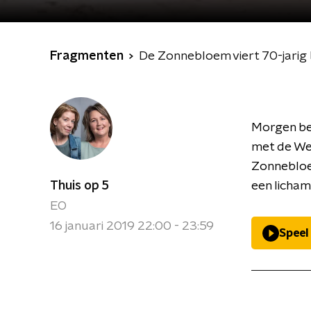
Fragmenten
De Zonnebloem viert 70-jarig
Morgen be
met de We
Zonnebloem
Thuis op 5
een licham
EO
16 januari 2019 22:00 - 23:59
Speel