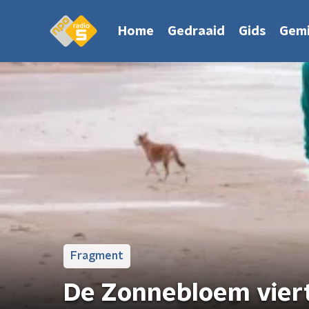
Home
Gedraaid
Gids
Gemi
Fragment
De Zonnebloem viert