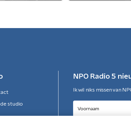
o
NPO Radio 5 nie
Ik wil niks missen van NP
tact
de studio
Aanmelden