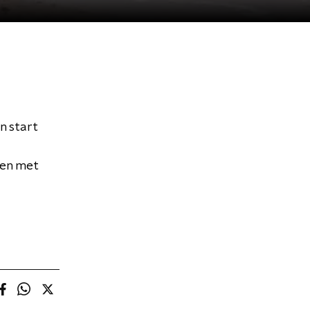
n start
sen met