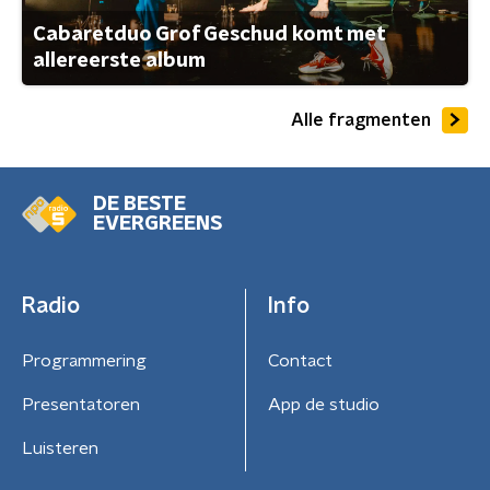
Cabaretduo Grof Geschud komt met
allereerste album
Alle fragmenten
DE BESTE
EVERGREENS
Radio
Info
Programmering
Contact
Presentatoren
App de studio
Luisteren