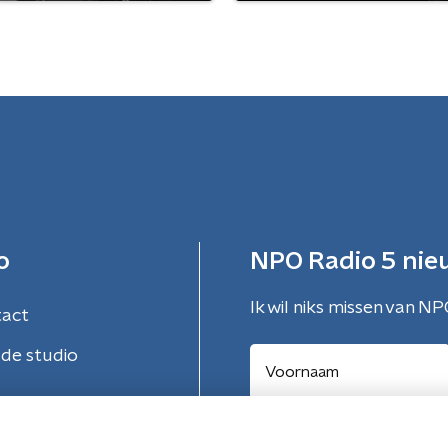
o
NPO Radio 5 nie
Ik wil niks missen van NP
tact
de studio
Aanmelden