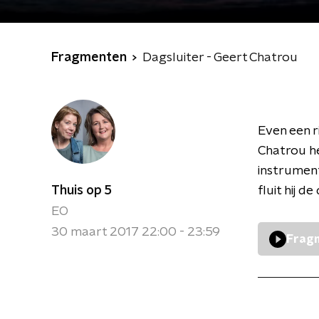
Fragmenten
Dagsluiter - Geert Chatrou
Even een r
Chatrou he
instrument
Thuis op 5
fluit hij d
EO
30 maart 2017 22:00 - 23:59
Fragm