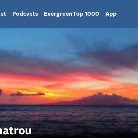
st
Podcasts
Evergreen Top 1000
App
hatrou