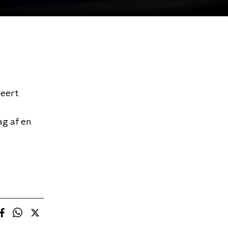
Geert
ag af en