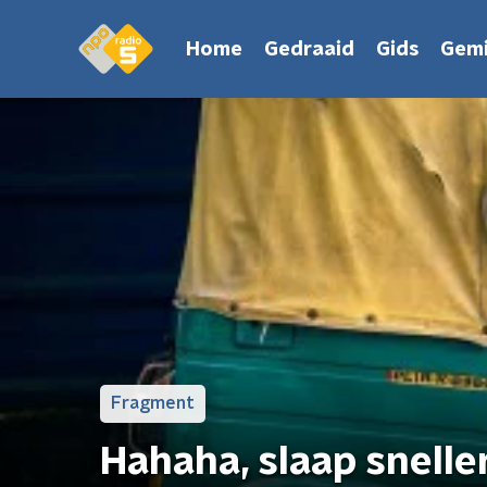
Home
Gedraaid
Gids
Gemi
Fragment
Hahaha, slaap snelle