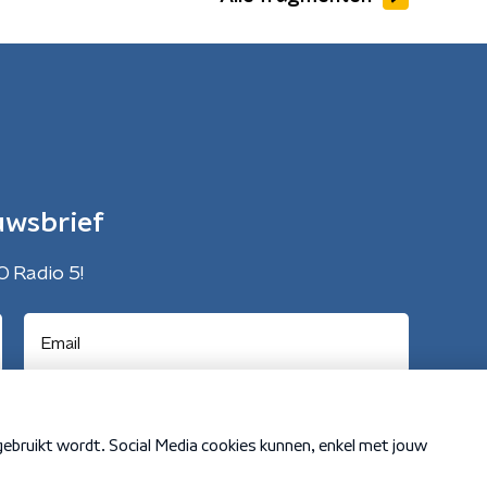
uwsbrief
O Radio 5!
Cookiebeleid