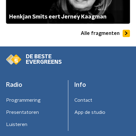
Henkjan Smits eert Jerney Kaagman
Alle fragmenten
DE BESTE
EVERGREENS
Radio
Info
Programmering
Contact
Presentatoren
App de studio
Luisteren