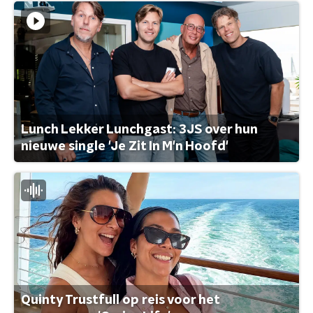
Lunch Lekker Lunchgast: 3JS over hun
nieuwe single 'Je Zit In M'n Hoofd'
Quinty Trustfull op reis voor het