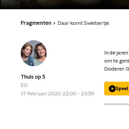
Fragmenten
Daar komt Swiebertje
In de jare
om te geni
Doderer. 
Thuis op 5
EO
Speel
17 februari 2020 22:00 - 23:59