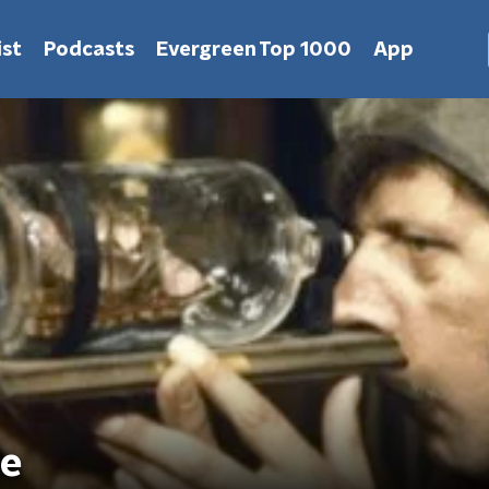
st
Podcasts
Evergreen Top 1000
App
je