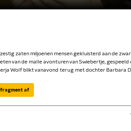
n zestig zaten miljoenen mensen gekluisterd aan de zwart
eten van de malle avonturen van Swiebertje, gespeeld
Gerja Wolf blikt vanavond terug met dochter Barbara D
 fragment af