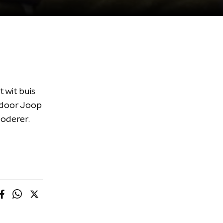
 wit buis
 door Joop
oderer.