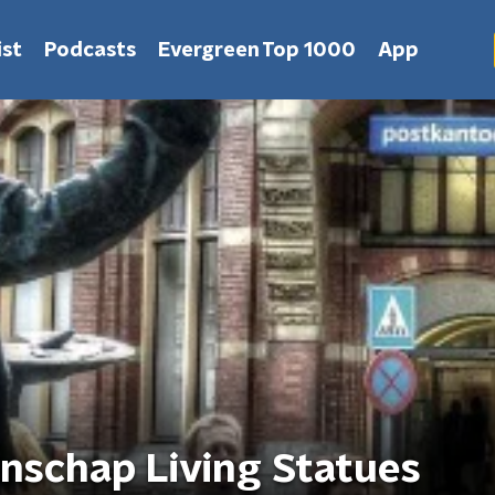
st
Podcasts
Evergreen Top 1000
App
nschap Living Statues