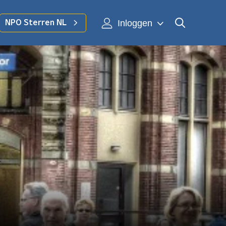
Inloggen
NPO Sterren NL