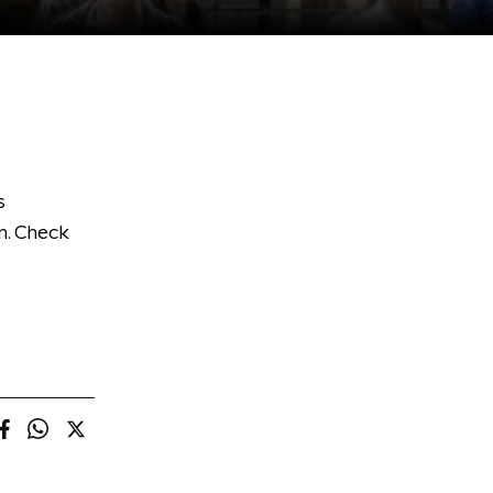
s
. Check