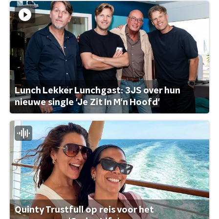
Lunch Lekker Lunchgast: 3JS over hun
nieuwe single 'Je Zit In M'n Hoofd'
Quinty Trustfull op reis voor het