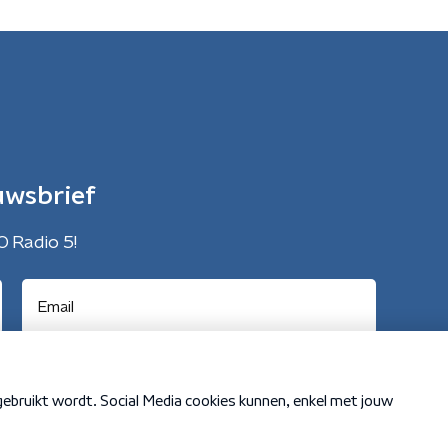
uwsbrief
O Radio 5!
Cookiebeleid