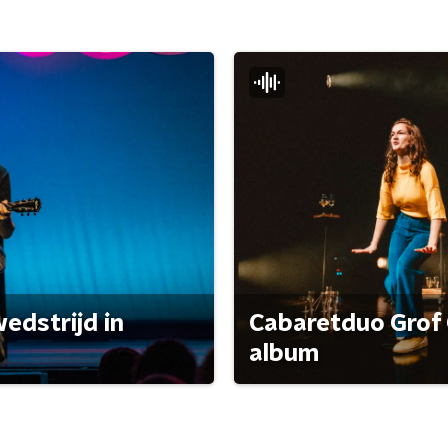
edstrijd in
Cabaretduo Grof 
album