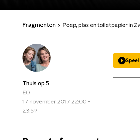
Fragmenten
Poep, plas en toiletpapier in Z
Speel
Thuis op 5
EO
17 november 2017 22:00 -
23:59