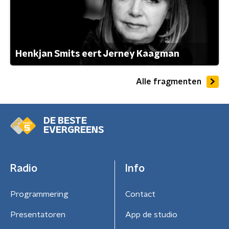
Henkjan Smits eert Jerney Kaagman
Alle fragmenten
DE BESTE
EVERGREENS
Radio
Info
Programmering
Contact
Presentatoren
App de studio