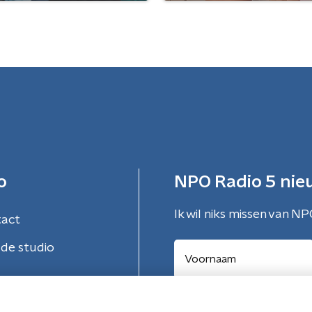
o
NPO Radio 5 nie
Ik wil niks missen van NP
tact
de studio
Aanmelden