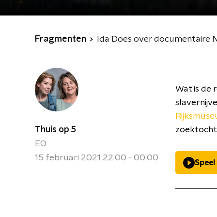
Fragmenten
Ida Does over documentaire Ni
Wat is de 
slavernijv
Rijksmuseu
Thuis op 5
zoektocht
EO
15 februari 2021 22:00 - 00:00
Speel