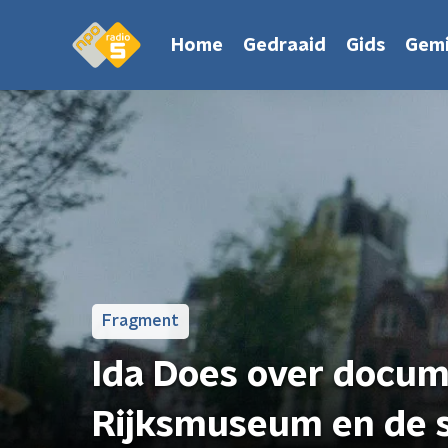
Home
Gedraaid
Gids
Gemi
Fragment
Ida Does over docume
Rijksmuseum en de s