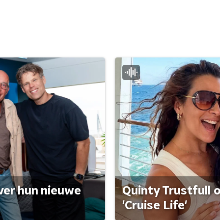
ver hun nieuwe
Quinty Trustfull 
'Cruise Life'