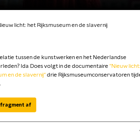
euw licht: het Rijksmuseum en de slavernij
relatie tussen de kunstwerken en het Nederlandse
erleden? Ida Does volgt in de documentaire
"Nieuw licht
m en de slavernij"
drie Rijksmuseumconservatoren tijd
.
 fragment af