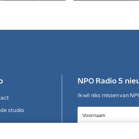
o
NPO Radio 5 nie
Ik wil niks missen van NP
tact
de studio
Aanmelden