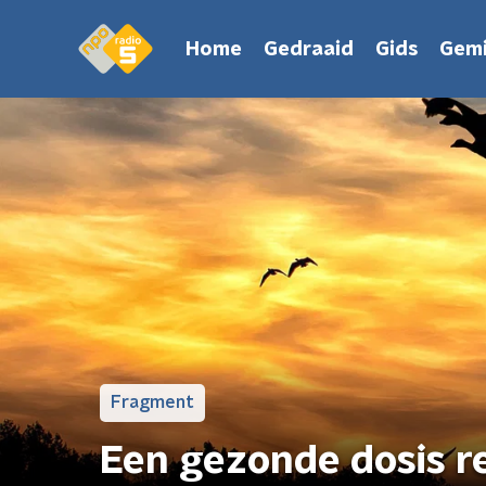
Home
Gedraaid
Gids
Gemi
Fragment
Een gezonde dosis r