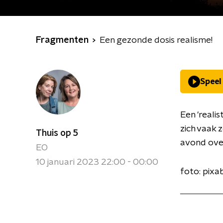
Fragmenten
Een gezonde dosis realisme!
Speel
Een 'reali
zich vaak 
Thuis op 5
avond ove
EO
10 januari 2023 22:00 - 00:00
foto: pixa