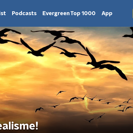
st
Podcasts
Evergreen Top 1000
App
ealisme!