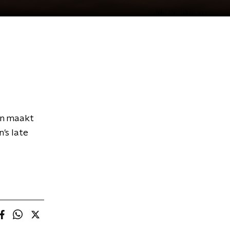
an maakt
's late