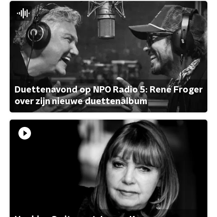
Duettenavond op NPO Radio 5: René Froger
over zijn nieuwe duettenalbum