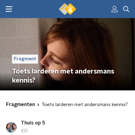
Fragment
Toets larderen met andersmans
kennis?
Fragmenten
Toets larderen met andersmans kennis?
Thuis op 5
EO