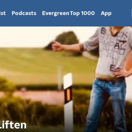
st
Podcasts
Evergreen Top 1000
App
Liften