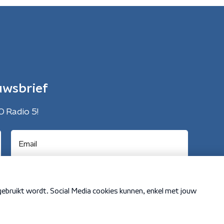
uwsbrief
O Radio 5!
Cookiebeleid