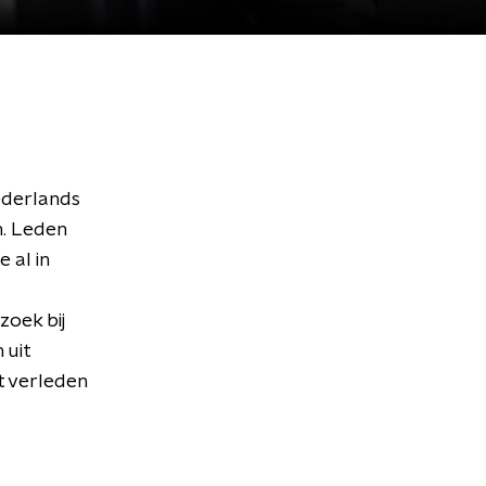
Nederlands
n. Leden
 al in
oek bij
 uit
t verleden