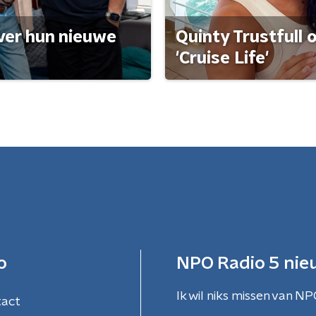
ver hun nieuwe
Quinty Trustfull 
'Cruise Life'
o
NPO Radio 5 nie
Ik wil niks missen van NP
tact