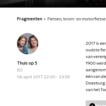
Fragmenten
Fietsen, brom- en motorfietsen
2017 is ee
oudste fie
van vereni
Thuis op 5
1900 werd 
aangenome
EO
één van de
06 april 2017 22:00 - 23:59
Doesburg. 
van het f