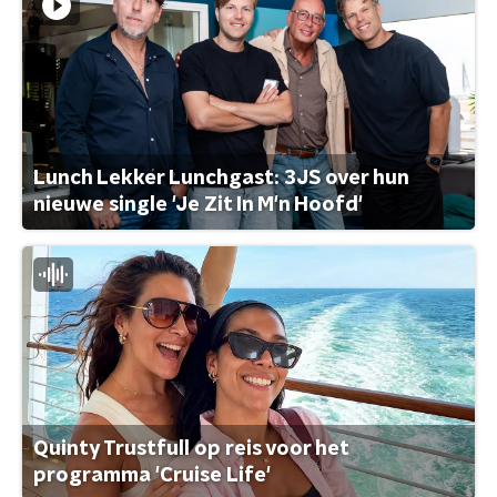
Lunch Lekker Lunchgast: 3JS over hun
nieuwe single 'Je Zit In M'n Hoofd'
Quinty Trustfull op reis voor het
programma 'Cruise Life'