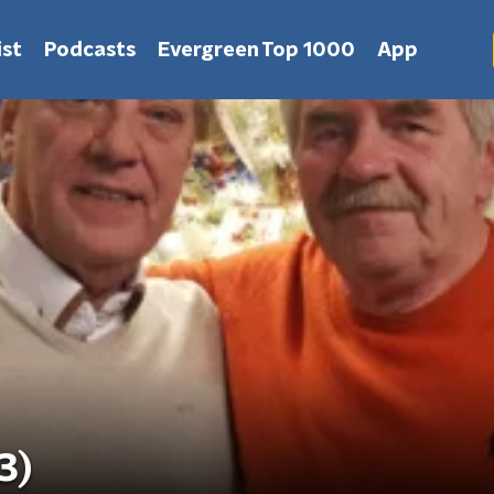
st
Podcasts
Evergreen Top 1000
App
3)