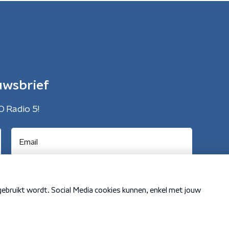
uwsbrief
O Radio 5!
Cookiebeleid