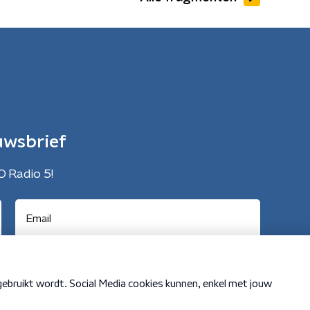
uwsbrief
O Radio 5!
Cookiebeleid