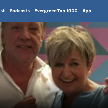
st
Podcasts
Evergreen Top 1000
App