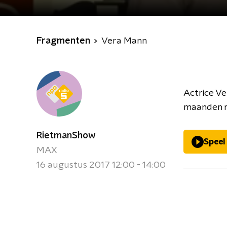
Fragmenten
Vera Mann
Actrice Ve
maanden r
RietmanShow
Speel
MAX
16 augustus 2017 12:00 - 14:00