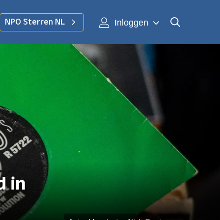
Inloggen
NPO Sterren NL
 in