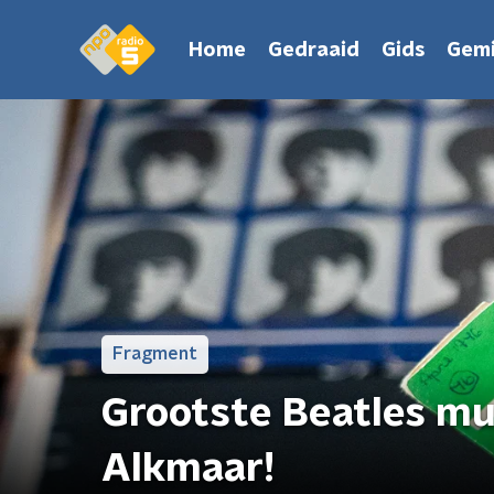
Home
Gedraaid
Gids
Gemi
Fragment
Grootste Beatles mu
Alkmaar!