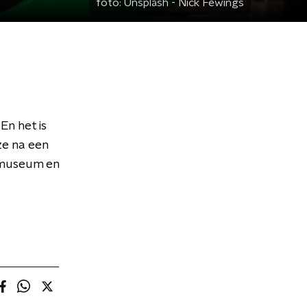
foto:
Unsplash - Nick Fewings
En het is
ze na een
 museum en