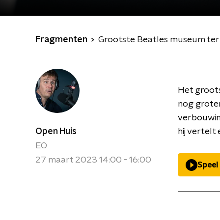
Fragmenten
Grootste Beatles museum ter 
Het groots
nog grote
verbouwin
Open Huis
hij vertelt
EO
27 maart 2023 14:00 - 16:00
Speel