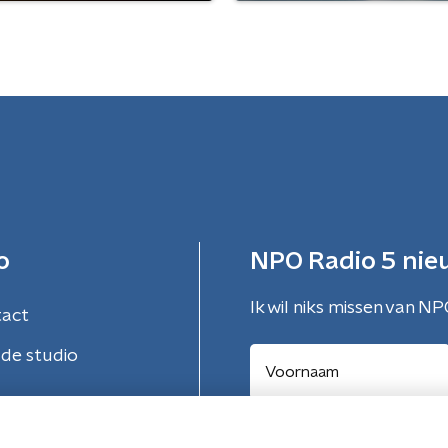
o
NPO Radio 5 nie
Ik wil niks missen van NP
tact
de studio
Aanmelden