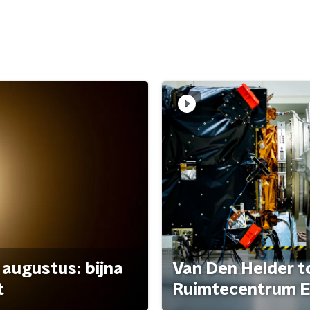
 augustus: bijna
Van Den Helder to
t
Ruimtecentrum E