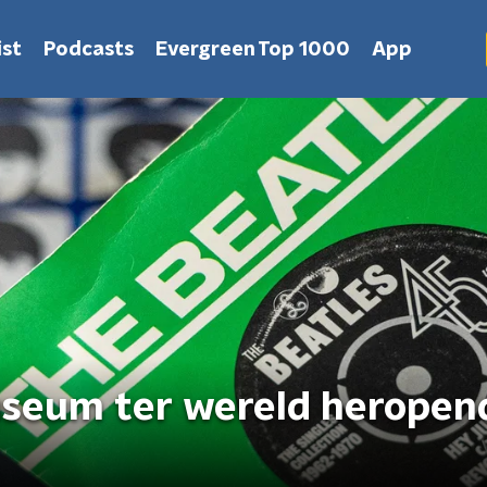
st
Podcasts
Evergreen Top 1000
App
seum ter wereld heropend