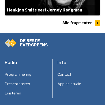
Henkjan Smits eert Jerney Kaagman
Alle fragmenten
DE BESTE
EVERGREENS
Radio
Info
Programmering
Contact
Presentatoren
App de studio
Luisteren