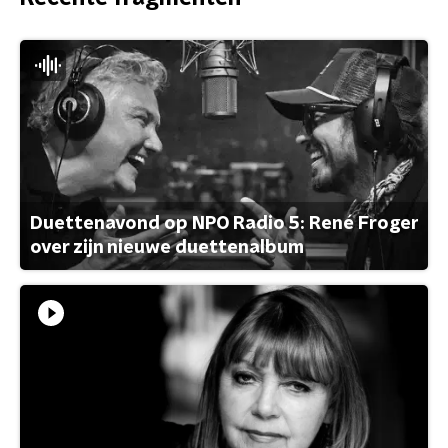
Duettenavond op NPO Radio 5: René Froger
over zijn nieuwe duettenalbum