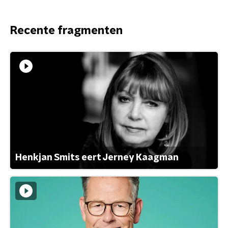
Recente fragmenten
Henkjan Smits eert Jerney Kaagman