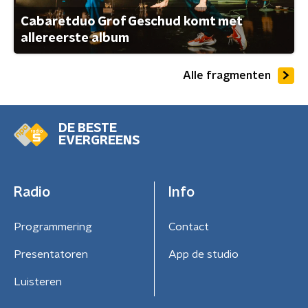
Cabaretduo Grof Geschud komt met
allereerste album
Alle fragmenten
DE BESTE
EVERGREENS
Radio
Info
Programmering
Contact
Presentatoren
App de studio
Luisteren